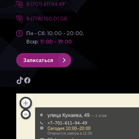
8 (701) 611 94 49
а
8 (778) 150 01 08
п
Пн – Сб: 10:00 – 20:00,
и
Вскр:
11:00 - 19:00
с
З
а
п
и
с
а
т
ь
с
я
я
TikTok
Facebook
м