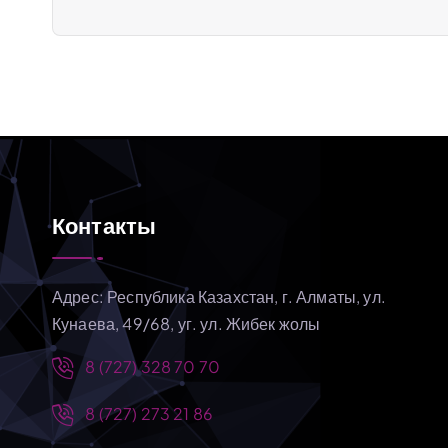
г
а
ц
и
Контакты
я
п
Адрес: Республика Казахстан, г. Алматы, ул.
Кунаева, 49/68, уг. ул. Жибек жолы
о
8 (727) 328 70 70
з
8 (727) 273 21 86