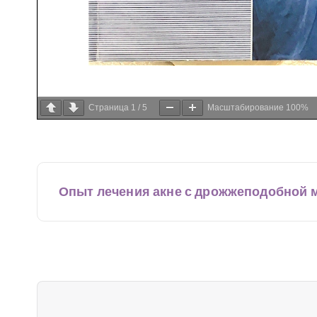
Страница
1
/
5
Масштабирование
100%
Н
Опыт лечения акне с дрожжеподобной
а
в
и