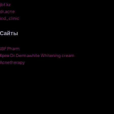
jbf.kz
dr.acne
icd_clinic
Сайты
JBF Pharm
Крем Dr.Dermawhite Whitening cream
Acnetherapy