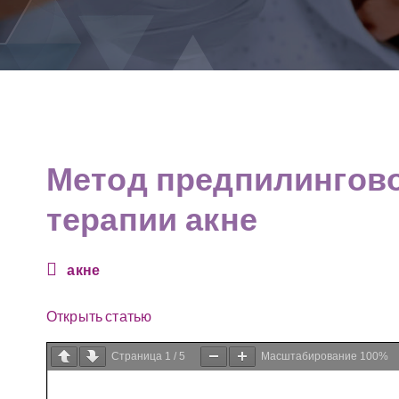
м
у
Метод предпилингово
терапии акне
акне
Открыть статью
Страница
1
/
5
Масштабирование
100%