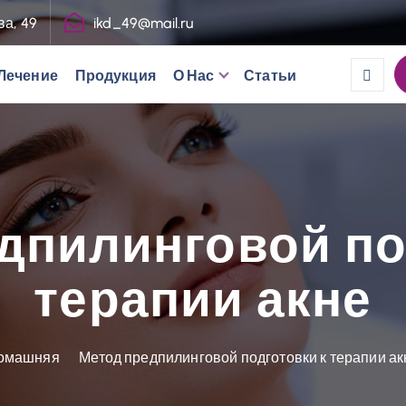
ва, 49
ikd_49@mail.ru
Лечение
Продукция
О Нас
Статьи
дпилинговой по
терапии акне
омашняя
Метод предпилинговой подготовки к терапии ак