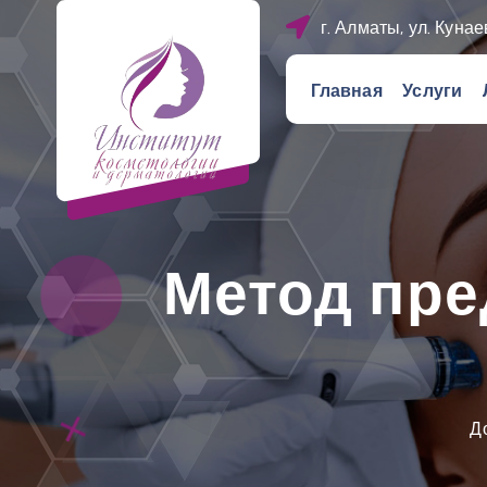
П
г. Алматы, ул. Кунае
е
р
Главная
Услуги
е
й
т
и
к
с
Метод пре
о
д
е
р
ж
и
Д
м
о