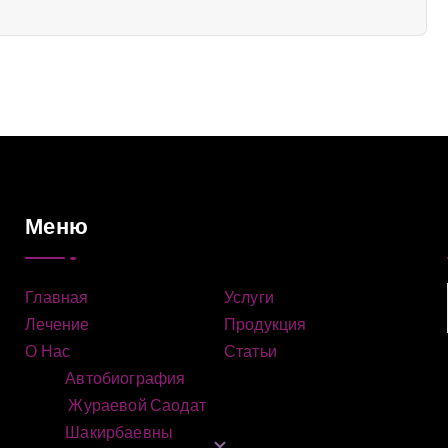
Меню
Главная
Услуги
Лечение
Продукция
О Нас
Статьи
Автобиография
Жураевой Саодат
Шакирбаевны