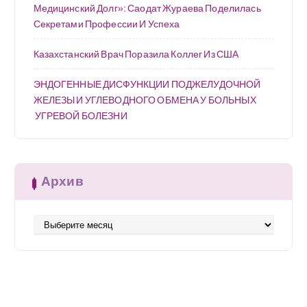
Медицинский Долг»: Саодат Жураева Поделилась
Секретами Профессии И Успеха
Казахстанский Врач Поразила Коллег Из США
ЭНДОГЕННЫЕ ДИСФУНКЦИИ ПОДЖЕЛУДОЧНОЙ
ЖЕЛЕЗЫ И УГЛЕВОДНОГО ОБМЕНА У БОЛЬНЫХ
УГРЕВОЙ БОЛЕЗНИ
Архив
А
р
х
и
в