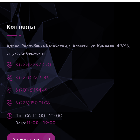
Контакты
Адрес: Республика Казахстан, г. Алматы, ул. Кунаева, 49/68,
уг. ул. Жибек жолы
8 (727) 328 70 70
8 (727) 273 21 86
8 (701) 611 94 49
8 (778) 150 01 08
Пн – Сб: 10:00 – 20:00,
Вскр:
11:00 - 19:00
З
а
п
и
с
а
т
ь
с
я