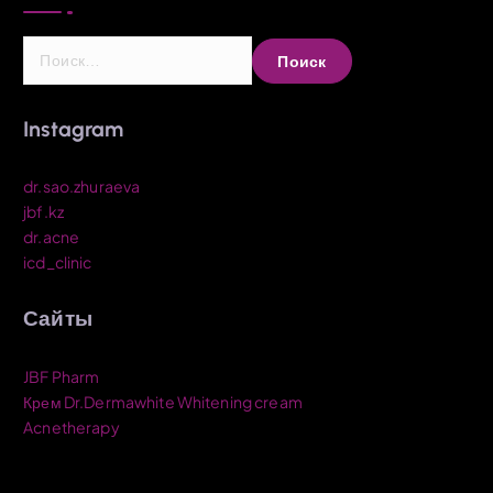
Н
а
й
т
Instagram
и
:
dr.sao.zhuraeva
jbf.kz
dr.acne
icd_clinic
Сайты
JBF Pharm
Крем Dr.Dermawhite Whitening cream
Acnetherapy