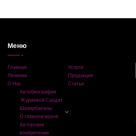
Меню
Главная
Услуги
Лечение
Продукция
О Нас
Статьи
Автобиография
Жураевой Саодат
Шакирбаевны
О главном враче
Авторские
изобретения