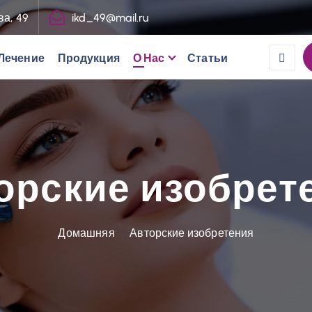
ва, 49
ikd_49@mail.ru
Лечение
Продукция
О Нас
Статьи
орские изобрет
Домашняя
Авторские изобретения