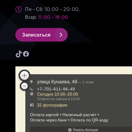
Пн – Сб: 10:00 – 20:00,
Вскр:
11:00 - 19:00
З
а
п
и
с
а
т
ь
с
я
TikTok
Facebook