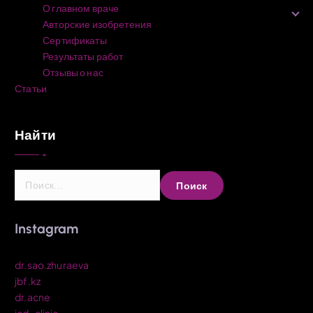
О главном враче
Авторские изобретения
Сертификаты
Результаты работ
Отзывы о нас
Статьи
Найти
Н
а
й
т
Instagram
и
:
dr.sao.zhuraeva
jbf.kz
dr.acne