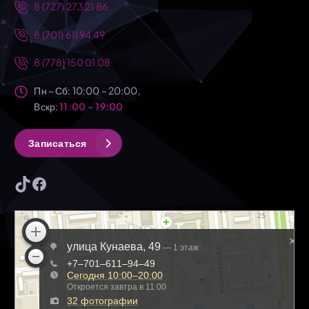
8 (727) 273 21 86
8 (701) 611 94 49
8 (778) 150 01 08
Пн – Сб: 10:00 – 20:00,
Вскр:
11:00 - 19:00
З
а
п
и
с
а
т
ь
с
я
TikTok
Facebook