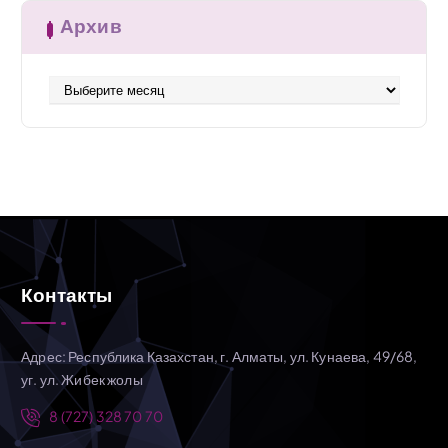
Архив
А
р
х
и
в
Контакты
Адрес: Республика Казахстан, г. Алматы, ул. Кунаева, 49/68,
уг. ул. Жибек жолы
8 (727) 328 70 70