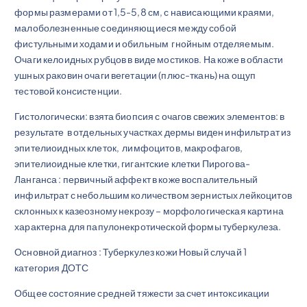
формы размерами от 1,5-5,8 см, с нависающими краями,
малоболезненные соединяющиеся между собой
фистульными ходами и обильным гнойным отделяемым.
Очаги келоидных рубцов в виде мостиков. На коже в области
ушных раковин очаги вегетации (плюс-ткань) на ощуп
тестовой консистенции.
Гистологически: взята биопсия с очагов свежих элементов: в
результате в отдельных участках дермы виден инфильтрат из
эпителиоидных клеток, лимфоцитов, макрофагов,
эпителиоидные клетки, гигантские клетки Пирогова-
Ланганса : первичный аффект в коже воспалительный
инфильтрат с небольшим количеством зернистых лейкоцитов
склонных к казеозному некрозу – морфологическая картина
характерна для папулонекротической формы туберкулеза.
Основной диагноз : Туберкулез кожи Новый случай 1
категория ДОТС
Общее состояние средней тяжести за счет интоксикации