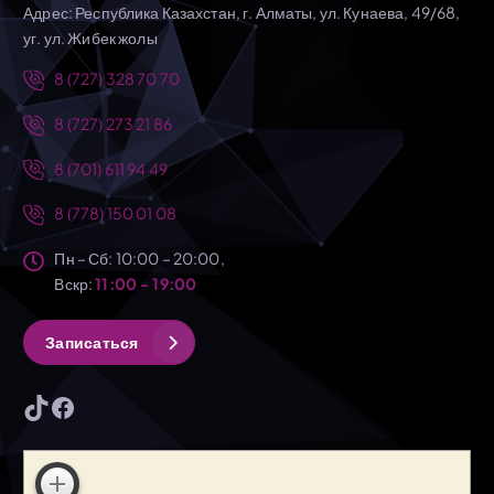
Адрес: Республика Казахстан, г. Алматы, ул. Кунаева, 49/68,
уг. ул. Жибек жолы
8 (727) 328 70 70
8 (727) 273 21 86
8 (701) 611 94 49
8 (778) 150 01 08
Пн – Сб: 10:00 – 20:00,
Вскр:
11:00 - 19:00
З
а
п
и
с
а
т
ь
с
я
TikTok
Facebook