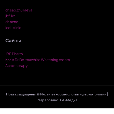
и
:
dr.sao.zhuraeva
jbf.kz
dr.acne
icd_clinic
Сайты
JBF Pharm
Крем Dr.Dermawhite Whitening cream
Acnetherapy
Права защищены © Институт косметологии и дерматологии |
Разработано: РА-Медиа