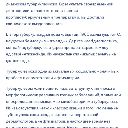
диагнозом туберкулез кожи. В результате своевременной
диагностики, а также методов лечения
противотуберкулезными препаратами, мы достигли
клинического выздоровления.
Біз тері туберкулезі диагнозы қойылған, 1980 жылы туылған С.
науқасын бақылауымызға алдық. Дер кезіндегі диагностика,
сондай-ақ туберкулезға қарсы препараттармен емдеу
әдістері нәтижесінде, біз науқастың клиникалық сауығуына
қол жеткіздік.
Туберкулез кожи одна из актуальных, социально – значимых
проблем в дерматологии и фтизиатрии.
Туберкулезом кожи принято называть группу клинически и
морфологически различных кожных заболеваний, прямо или
опосредованно вызываемых микобактериями туберкулеза.
Из –за отсутствия четкой классификации и того, что лечение
туберкулеза кожи всегда считалось прерогативой
дерматологов, а не фтизиатров, в настоящее время нет
единого мнения о его сущности. Нет так- же рационального