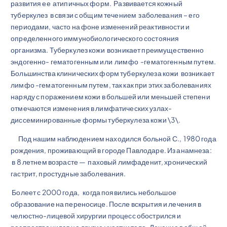
развития ее атипичных форм. Развивается кожный
туберкулез в связи с общим течением заболевания – его
периодами, часто на фоне изменений реактивности и
определенного иммунобиологического состояния
организма. Туберкулез кожи возникает преимущественно
эндогенно- гематогенным или лимфо -гематогенным путем.
Большинства клинических форм туберкулеза кожи возникает
лимфо -гематогенным путем, так как при этих заболеваниях
наряду с поражением кожи в большей или меньшей степени
отмечаются изменения в лимфатических узлах-
диссеминированные формы туберкулеза кожи \3\.
Под нашим наблюдением находился больной С., 1980 года
рождения, проживающий в городе Павлодаре. Из анамнеза:
в 8 летнем возрасте — паховый лимфаденит, хронический
гастрит, простудные заболевания.
Болеет с 2000 года, когда появились небольшое
образование на переносице. После вскрытия и лечения в
челюстно-лицевой хирургии процесс обострился и