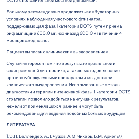
Больному рекомендовано продолжить в амбулаторных
условиях наблюдения участкового фтизиатра,
поддерживающая фаза I категории DOTS путем приема
рифампицина 600,0 мг, изониазид 600,0 мг в течении 4
месяцев ежедневно.
Пациент выписан с клиническим выздоровлением.
Случай интересен тем, что в результате правильной и
своевременной диагностики, а так же методов лечение
противотуберкулезными препаратами мы достигли
клинического выздоровления. Использованные методы
диагностики и терапии интенсивной фазы I категории DOTS
стратегии позволило добиться наилучших результатов,
нежели от применявшихся раннее и могут быть
рекомендованы для ведения подобных больых в будущем.
ЛИТЕРАТУРА
1.Э.Н. Беллендер, А.Л. Чужов, А.М. Чихарь, Б.М. Ариэль\\