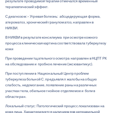
результате проводимой терапии отмечался временный
терапевтический эффект.
С диагнозом:– Угревая болезнь: абсцедирующая форма,
атероматоз, хронический грануломатоз, направлен в
НИКВИ.
В НИКВИ в результате консилиума при осмотре кожного
процесса клиническая картина соответствовала туберкулезу
кожи
При проведении тщательного осмотра направлен в НЦПТ РК
на обследование и пробное лечение (эксювантикус).
При поступлении в Национальный Центр проблем
туберкулеза больной С. предъявлял жалобы на общую
слабость, недомогание, появление раны на различных
участках тела, обильное гнойное отделяемое и боли в
области ран.
Локальный статус: Патологический процесс локализован на
коже лица. Характеризуется наличием язв неправильной