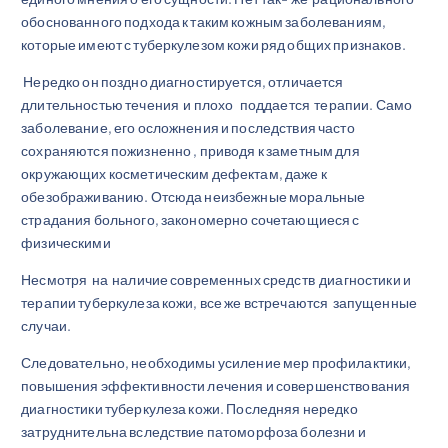
обоснованного подхода к таким кожным заболеваниям,
которые имеют с туберкулезом кожи ряд общих признаков.
Нередко он поздно диагностируется, отличается
длительностью течения и плохо поддается терапии. Само
заболевание, его осложнения и последствия часто
сохраняются пожизненно , приводя к заметным для
окружающих косметическим дефектам, даже к
обезображиванию. Отсюда неизбежные моральные
страдания больного, закономерно сочетающиеся с
физическими
Несмотря на наличие современных средств диагностики и
терапии туберкулеза кожи, все же встречаются запущенные
случаи.
Следовательно, необходимы усиление мер профилактики,
повышения эффективности лечения и совершенствования
диагностики туберкулеза кожи. Последняя нередко
затруднительна вследствие патоморфоза болезни и