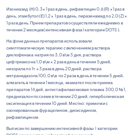
Изониазид (Н) 0,3× 1 раз в день, рифампицин 0,6 (R) ×1 раз в
день, этамбутол (Е) 1,2 × 1 раз в день, пиразинамид по 2,0 (Z) ×
1 раз в день. Прием препаратов осуществляли ежедневно в
течении 2 месяцев( интенсивная фаза I категории DOTS ).
На фоне данных препаратов использовали
симптоматическую терапию с включением раствора
диклофенака натрия по 3,0 в\м 3 дня, раствора
цефтриаксона 1,0 в\м × 2 рза в день в течении 5 дней,
низорала по 1т ×3 раза в день 20 дней, раствора
метранидазола 100,0 в\в по 2 раза в день в течении 5 дней,
алмагель в течении 1 месяца, квамател после приема
препаратов 14 дей, антистафилакокковая плазма 300,0 №1,
преднизалон по схеме в течении 20 дней, гиперболическая
оксигенация в течении 10 дней. Местно: примочки с
озонированным фурацелином, диоксидином,
рифампицином.
Выписан по завершению интенсивной фазы I категории
DOTS с положительной местной динамикой.