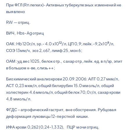
При ФГЛ (Rn легких)- Активных туберкулезных изменений не
выявлено
RW — отриц.
ВИЧ, Hbs-Ag отриц
12
9
ОАК: Hb 120г/л, эр.- 4.0 х10
/л, ЦП 0,9; лейк.-9,2х10
/л,
СОЭ 13мм/ч, эоз 2, с67, лимф 25, мон 6;
ОАМ: уд.вес 1025, белок отр., сахар отр, лейк. ед. в п/зр, эпит
в большом к-ве, слизь ++;
Биохимический анализ крови 20.09.2006: АЛТ 0,27 мкм/л,
АСТ 0,23 мкм/л, общий билирубин 15.0 ммоль/л, общий
холестерин 4.6 ммоль/л, общий белок 70,0 г/л, сахар крови
4,8 ммоль/л.
ФГДС – атрофический гастрит, вне обострения. Рубцовая
деформация луковицы 12-перстной кишки.
ИФА крови 0,262 (0,24-1,332), ПЦР мочи отриц.