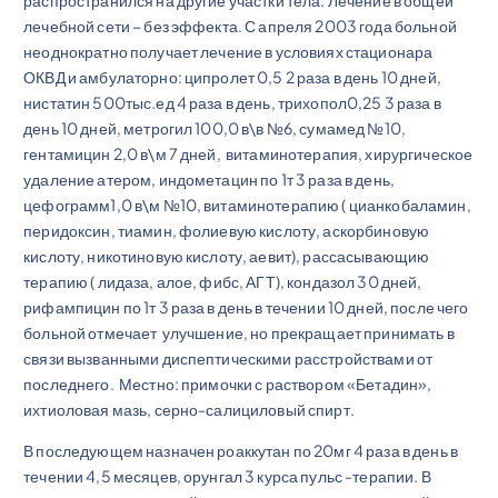
распространился на другие участки тела. Лечение в общей
лечебной сети – без эффекта. С апреля 2003 года больной
неоднократно получает лечение в условиях стационара
ОКВД и амбулаторно: ципролет 0,5 2 раза в день 10 дней,
нистатин 500тыс.ед 4 раза в день, трихопол0,25 3 раза в
день 10 дней, метрогил 100,0 в\в №6, сумамед №10,
гентамицин 2,0 в\м 7 дней, витаминотерапия, хирургическое
удаление атером, индометацин по 1т 3 раза в день,
цефограмм1,0 в\м №10, витаминотерапию ( цианкобаламин,
перидоксин, тиамин, фолиевую кислоту, аскорбиновую
кислоту, никотиновую кислоту, аевит), рассасывающию
терапию ( лидаза, алое, фибс, АГТ), кондазол 30 дней,
рифампицин по 1т 3 раза в день в течении 10 дней, после чего
больной отмечает улучшение, но прекращает принимать в
связи вызванными диспептическими расстройствами от
последнего. Местно: примочки с раствором «Бетадин»,
ихтиоловая мазь, серно-салициловый спирт.
В последующем назначен роаккутан по 20мг 4 раза в день в
течении 4,5 месяцев, орунгал 3 курса пульс -терапии. В