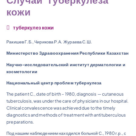
Случай туберкулеза
кожи
туберкулез кожи
Ракишев Г.Б., Чирикова Р.А. Жураева С.Ш.
Министерство Здравоохранения Республики Казахстан
Научно-исследовательский институт дерматологии и
косметологии
Национальный центр проблем туберкулеза
The patient C., date of birth – 1980, diagnosis — cutaneous
tuberculosis, was under the care of physicians in our hospital.
Clinical convalescence was achieved due to the timely
diagnostics and methods of treatment with antituberculous
preparations.
Под нашим наблюдением находился больной С., 1980 г.р., с