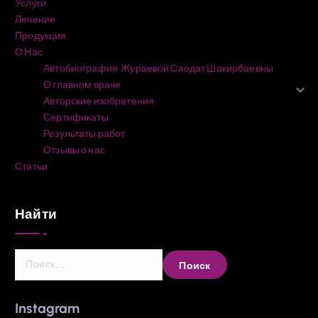
Услуги
Лечение
Продукция
О Нас
Автобиография Жураевой Саодат Шакирбаевны
О главном враче
Авторские изобретения
Сертификаты
Результаты работ
Отзывы о нас
Статьи
Найти
Н
а
й
т
Instagram