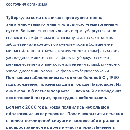
состояния организма.
Туберкулез кожи возникает преимущественно
эндогенно- гематогенным или лимфо -гематогенным
путем.
Большинства клинических форм туберкулеза кожи
возникает лимфо -гематогенным путем, так как при этих
заболеваниях наряду с поражением кожи в большей или
меньшей степени отмечаются изменения в лимфатических
узлах- диссеминированные формы туберкулеза кожи
меньшей степени отмечаются изменения в лимфатических
узлах- диссеминированные формы туберкулеза кожи.
Под нашим наблюдением находился больной С., 1980
года рождения, проживающий в городе Павлодаре. Из
анамнеза: в 8 летнем возрасте — паховый лимфаденит,
хронический гастрит, простудные заболевания.
Болеет с 2000 года, когда появились небольшое
образование на переносице. После вскрытия и лечения
в челюстно-лицевой хирургии процесс обострился и
распространился на другие участки тела. Лечение в