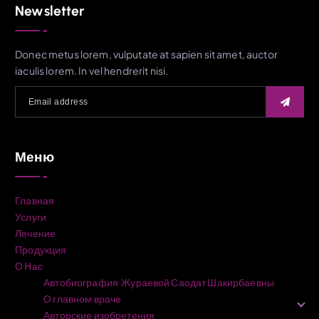
Newsletter
Donec metus lorem, vulputate at sapien sit amet, auctor
iaculis lorem. In vel hendrerit nisi.
Меню
Главная
Услуги
Лечение
Продукция
О Нас
Автобиография Жураевой Саодат Шакирбаевны
О главном враче
Авторские изобретения