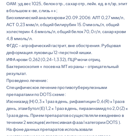
ОАМ: уд.вес 1025, белок отр., сахар отр, лейк. ед. в п/зр, эпит
в большом к-ве, слизь ++;
Биохимический анализ крови 20.09.2006: АЛТ 0,27 мкм/л,
АСТ 0,23 мкм/л, общий билирубин 15.0 ммоль/л, общий
холестерин 4.6 ммоль/л, общий белок 70,0 г/л, сахар крови
4,8 ммоль/л.
ФГДС – атрофический гастрит, вне обострения. Рубцовая
деформация луковицы 12-перстной кишки.
ИФА крови 0,262 (0,24-1,332), ПЦР мочи отриц.
Бактериоскопия + посев на МТ из раны – отрицательный
результат.
Проведено лечение:
Специфическое лечение противотуберкулезными
препаратами по DOTS схеме:
Изониазид (Н) 0,3× 1 раз в день, рифампицин 0,6 (R) ×1 раз в
день, этамбутол (Е) 1,2 × 1 раз в день, пиразинамид по 2,0 (Z) ×
1 раз в день. Прием препаратов осуществляли ежедневно в
течении 2 месяцев( интенсивная фаза I категории DOTS ).
На фоне данных препаратов использовали