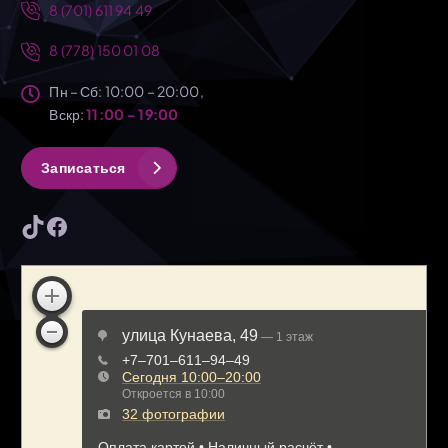
8 (701) 611 94 49
8 (778) 150 01 08
Пн – Сб: 10:00 – 20:00,
Вскр:
11:00 - 19:00
З
а
п
и
с
а
т
ь
с
я
TikTok
Facebook