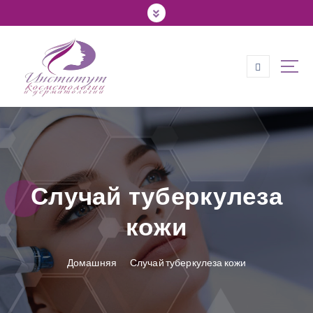
П
е
р
е
й
т
и
к
с
о
д
е
Случай туберкулеза
р
ж
кожи
и
м
Домашняя
Случай туберкулеза кожи
о
м
у