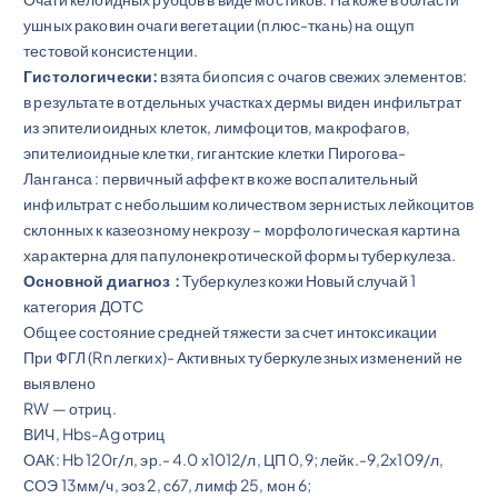
ушных раковин очаги вегетации (плюс-ткань) на ощуп
тестовой консистенции.
Гистологически:
взята биопсия с очагов свежих элементов:
в результате в отдельных участках дермы виден инфильтрат
из эпителиоидных клеток, лимфоцитов, макрофагов,
эпителиоидные клетки, гигантские клетки Пирогова-
Ланганса : первичный аффект в коже воспалительный
инфильтрат с небольшим количеством зернистых лейкоцитов
склонных к казеозному некрозу – морфологическая картина
характерна для папулонекротической формы туберкулеза.
Основной диагноз :
Туберкулез кожи Новый случай 1
категория ДОТС
Общее состояние средней тяжести за счет интоксикации
При ФГЛ (Rn легких)- Активных туберкулезных изменений не
выявлено
RW — отриц.
ВИЧ, Hbs-Ag отриц
ОАК: Hb 120г/л, эр.- 4.0 х1012/л, ЦП 0,9; лейк.-9,2х109/л,
СОЭ 13мм/ч, эоз 2, с67, лимф 25, мон 6;