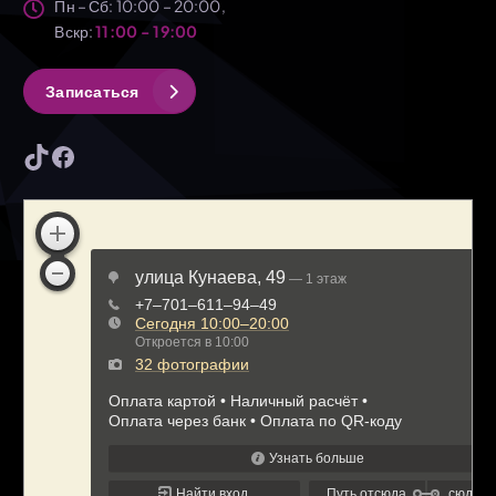
Пн – Сб: 10:00 – 20:00,
Вскр:
11:00 - 19:00
З
а
п
и
с
а
т
ь
с
я
TikTok
Facebook