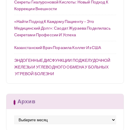
Секреты Гиалуроновой Кислоты: Новый Подход К
Коррекции Внешности
«Найти Подход К Каждому Пациенту – Это
Медицинский Долг»: Саодат Жураева Поделилась
Секретами Профессии И Успеха
Казахстанский Врач Поразила Коллег Из США
ЭНДОГЕННЫЕ ДИСФУНКЦИИ ПОДЖЕЛУДОЧНОЙ
ЖЕЛЕЗЫ И УГЛЕВОДНОГО ОБМЕНА У БОЛЬНЫХ
УГРЕВОЙ БОЛЕЗНИ
Архив
А
р