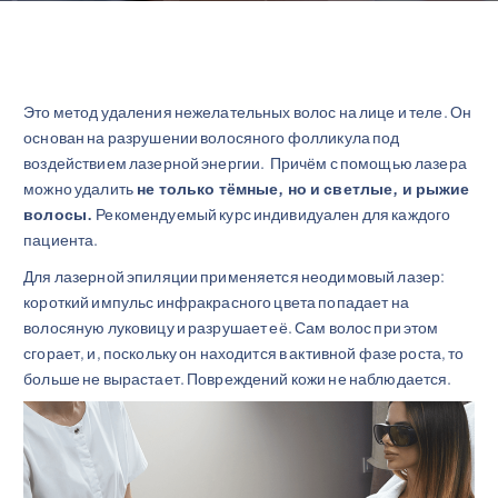
Это метод удаления нежелательных волос на лице и теле. Он
основан на разрушении волосяного фолликула под
воздействием лазерной энергии. Причём с помощью лазера
можно удалить
не только тёмные, но и светлые, и рыжие
волосы.
Рекомендуемый курс индивидуален для каждого
пациента.
Для лазерной эпиляции применяется неодимовый лазер:
короткий импульс инфракрасного цвета попадает на
волосяную луковицу и разрушает её. Сам волос при этом
сгорает, и, поскольку он находится в активной фазе роста, то
больше не вырастает. Повреждений кожи не наблюдается.