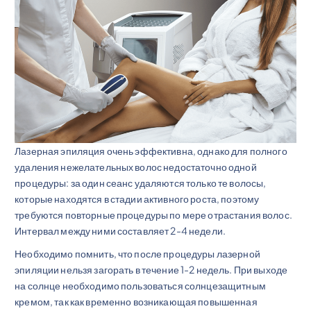
Лазерная эпиляция очень эффективна, однако для полного
удаления нежелательных волос недостаточно одной
процедуры: за один сеанс удаляются только те волосы,
которые находятся в стадии активного роста, поэтому
требуются повторные процедуры по мере отрастания волос.
Интервал между ними составляет 2-4 недели.
Необходимо помнить, что после процедуры лазерной
эпиляции нельзя загорать в течение 1-2 недель. При выходе
на солнце необходимо пользоваться солнцезащитным
кремом, так как временно возникающая повышенная