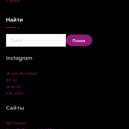
Статьи
Найти
Н
а
й
т
Instagram
и
:
dr.sao.zhuraeva
jbf.kz
dr.acne
icd_clinic
Сайты
JBF Pharm