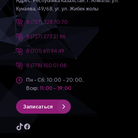
Адрес: Республика Казахстан, г. Алматы, ул.
Кунаева, 49/68, уг. ул. Жибек жолы
8 (727) 328 70 70
8 (727) 273 21 86
8 (701) 611 94 49
8 (778) 150 01 08
Пн – Сб: 10:00 – 20:00,
Вскр:
11:00 - 19:00
З
а
п
и
с
а
т
ь
с
я
TikTok
Facebook