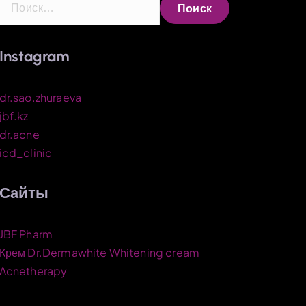
а
й
Instagram
т
и
:
dr.sao.zhuraeva
jbf.kz
dr.acne
icd_clinic
Сайты
JBF Pharm
Крем Dr.Dermawhite Whitening cream
Acnetherapy