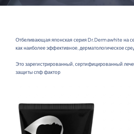
м
у
Отбеливающая японская серия Dr.Dermawhite на се
как наиболее эффективное, дерматологическое сре
Это зарегистрированный, сертифицированный лечеб
защиты спф фактор