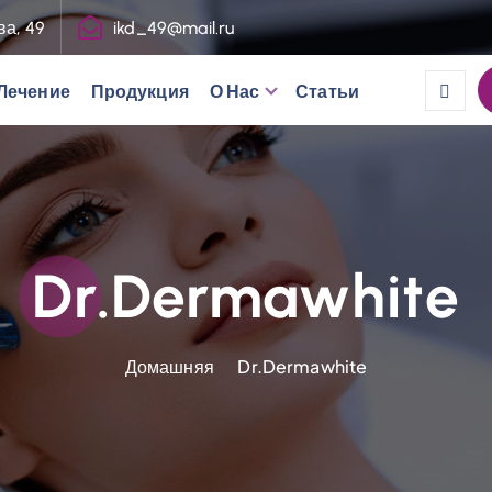
ва, 49
ikd_49@mail.ru
Лечение
Продукция
О Нас
Статьи
Dr.Dermawhite
Домашняя
Dr.Dermawhite